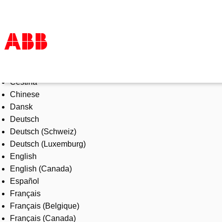
Select Language
Products & Solutions
Čeština
Industries
Chinese
Services
Dansk
About us
Deutsch
Where to buy
Deutsch (Schweiz)
Contact us
Deutsch (Luxemburg)
Careers
English
English (Canada)
Español
Français
Français (Belgique)
Français (Canada)