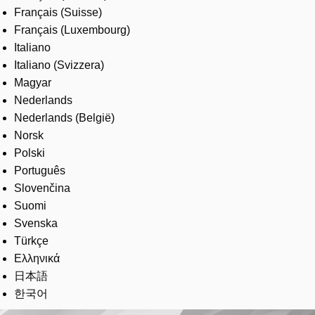
Français (Suisse)
Français (Luxembourg)
Italiano
Italiano (Svizzera)
Magyar
Nederlands
Nederlands (België)
Norsk
Polski
Português
Slovenčina
Suomi
Svenska
Türkçe
Ελληνικά
日本語
한국어