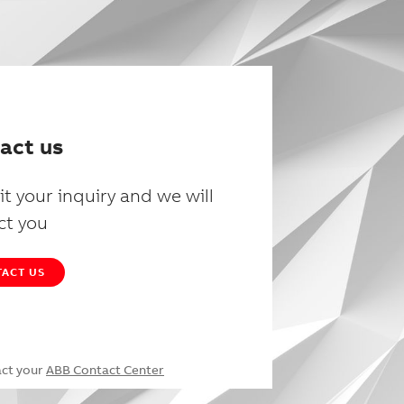
act us
t your inquiry and we will
ct you
ACT US
act your
ABB Contact Center