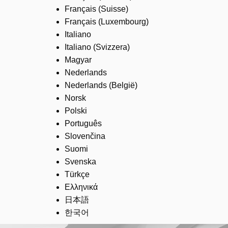
Français (Suisse)
Français (Luxembourg)
Italiano
Italiano (Svizzera)
Magyar
Nederlands
Nederlands (België)
Norsk
Polski
Português
Slovenčina
Suomi
Svenska
Türkçe
Ελληνικά
日本語
한국어