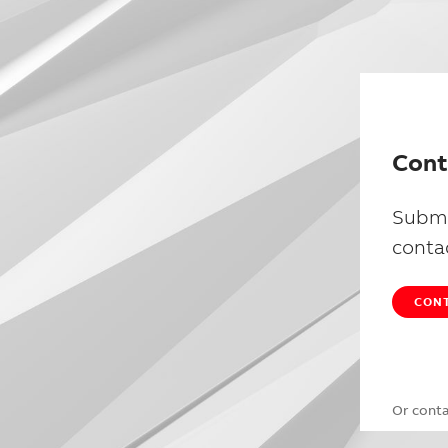
Cont
Submi
conta
CONT
Or cont