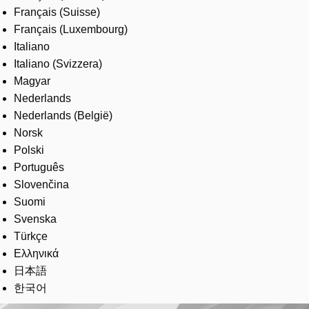
Français (Suisse)
Français (Luxembourg)
Italiano
Italiano (Svizzera)
Magyar
Nederlands
Nederlands (België)
Norsk
Polski
Português
Slovenčina
Suomi
Svenska
Türkçe
Ελληνικά
日本語
한국어