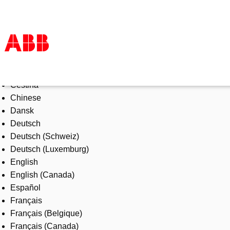
Select Language
Products & Solutions
Čeština
Industries
Chinese
Services
Dansk
About us
Deutsch
Where to buy
Deutsch (Schweiz)
Contact us
Deutsch (Luxemburg)
Careers
English
English (Canada)
Español
Français
Français (Belgique)
Français (Canada)