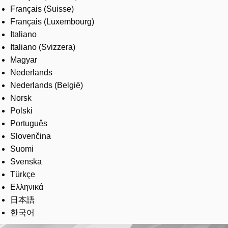
Français (Suisse)
Français (Luxembourg)
Italiano
Italiano (Svizzera)
Magyar
Nederlands
Nederlands (België)
Norsk
Polski
Português
Slovenčina
Suomi
Svenska
Türkçe
Ελληνικά
日本語
한국어