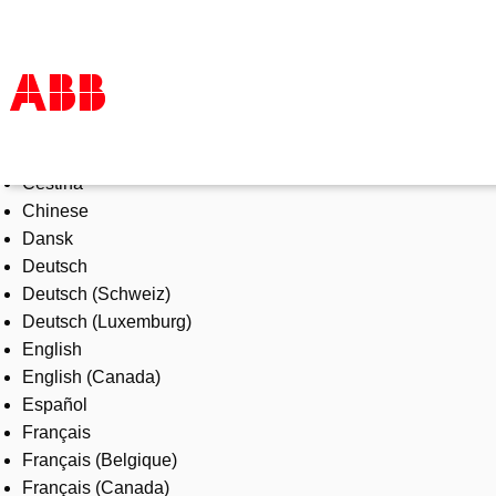
Select Language
Products & Solutions
Čeština
Industries
Chinese
Services
Dansk
About us
Deutsch
Where to buy
Deutsch (Schweiz)
Contact us
Deutsch (Luxemburg)
Careers
English
English (Canada)
Español
Français
Français (Belgique)
Français (Canada)