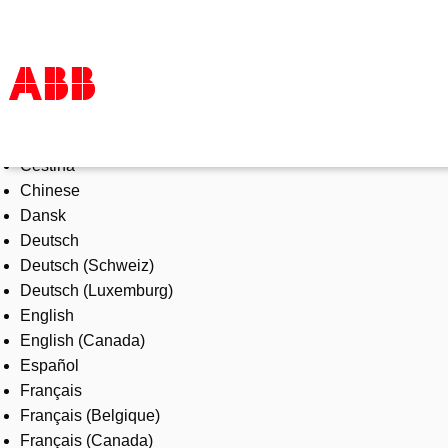
Select Language
Products & Solutions
Čeština
Industries
Chinese
Services
Dansk
About us
Deutsch
Where to buy
Deutsch (Schweiz)
Contact us
Deutsch (Luxemburg)
Careers
English
English (Canada)
Español
Français
Français (Belgique)
Français (Canada)