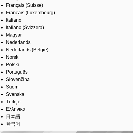
Français (Suisse)
Français (Luxembourg)
Italiano
Italiano (Svizzera)
Magyar
Nederlands
Nederlands (België)
Norsk
Polski
Português
Slovenčina
Suomi
Svenska
Türkçe
Ελληνικά
日本語
한국어