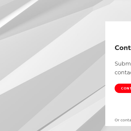
Cont
Submi
conta
CONT
Or cont