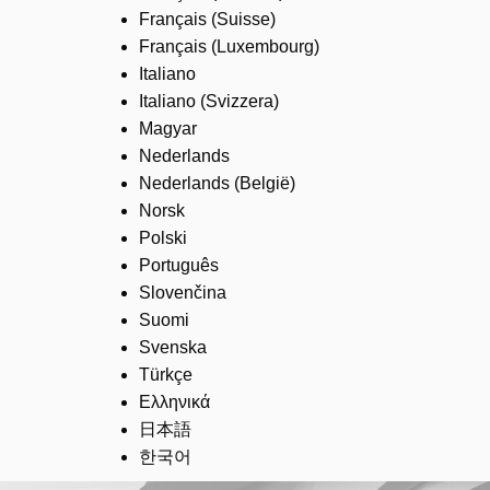
Français (Suisse)
Français (Luxembourg)
Italiano
Italiano (Svizzera)
Magyar
Nederlands
Nederlands (België)
Norsk
Polski
Português
Slovenčina
Suomi
Svenska
Türkçe
Ελληνικά
日本語
한국어