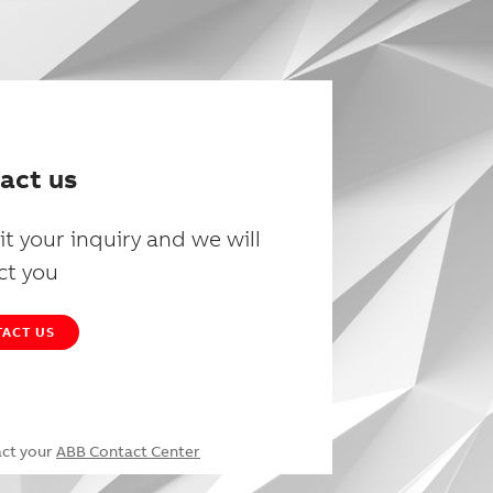
act us
t your inquiry and we will
ct you
ACT US
act your
ABB Contact Center