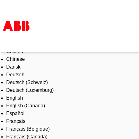
Select Language
Products & Solutions
Čeština
Industries
Chinese
Services
Dansk
About us
Deutsch
Where to buy
Deutsch (Schweiz)
Contact us
Deutsch (Luxemburg)
Careers
English
English (Canada)
Español
Français
Français (Belgique)
Français (Canada)