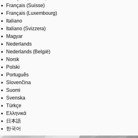
Français (Suisse)
Français (Luxembourg)
Italiano
Italiano (Svizzera)
Magyar
Nederlands
Nederlands (België)
Norsk
Polski
Português
Slovenčina
Suomi
Svenska
Türkçe
Ελληνικά
日本語
한국어