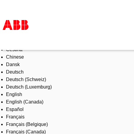
Select Language
Products & Solutions
Čeština
Industries
Chinese
Services
Dansk
About us
Deutsch
Where to buy
Deutsch (Schweiz)
Contact us
Deutsch (Luxemburg)
Careers
English
English (Canada)
Español
Français
Français (Belgique)
Français (Canada)