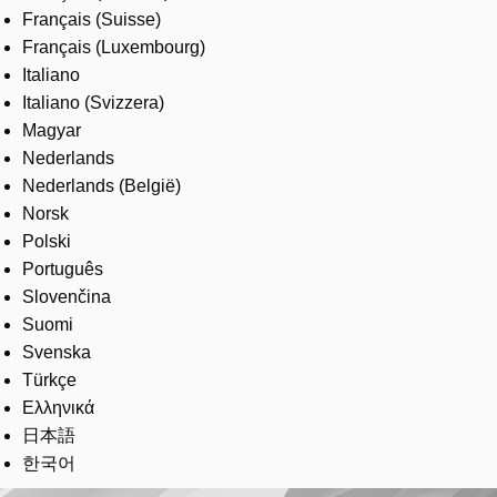
Français (Suisse)
Français (Luxembourg)
Italiano
Italiano (Svizzera)
Magyar
Nederlands
Nederlands (België)
Norsk
Polski
Português
Slovenčina
Suomi
Svenska
Türkçe
Ελληνικά
日本語
한국어