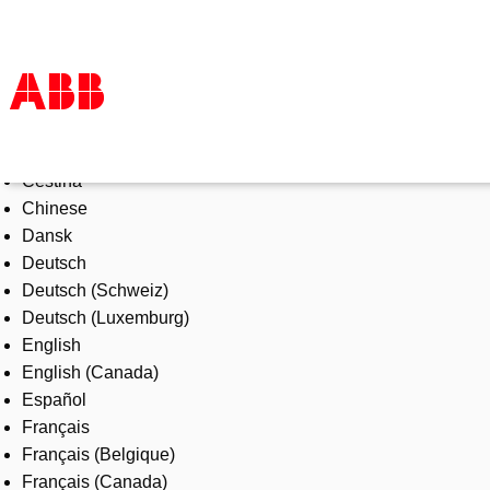
Select Language
Products & Solutions
Čeština
Industries
Chinese
Services
Dansk
About us
Deutsch
Where to buy
Deutsch (Schweiz)
Contact us
Deutsch (Luxemburg)
Careers
English
English (Canada)
Español
Français
Français (Belgique)
Français (Canada)