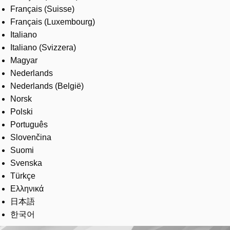
Français (Suisse)
Français (Luxembourg)
Italiano
Italiano (Svizzera)
Magyar
Nederlands
Nederlands (België)
Norsk
Polski
Português
Slovenčina
Suomi
Svenska
Türkçe
Ελληνικά
日本語
한국어