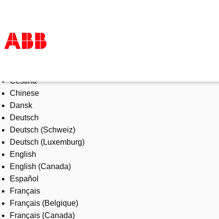
Select Language
Products & Solutions
Čeština
Industries
Chinese
Services
Dansk
About us
Deutsch
Where to buy
Deutsch (Schweiz)
Contact us
Deutsch (Luxemburg)
Careers
English
English (Canada)
Español
Français
Français (Belgique)
Français (Canada)