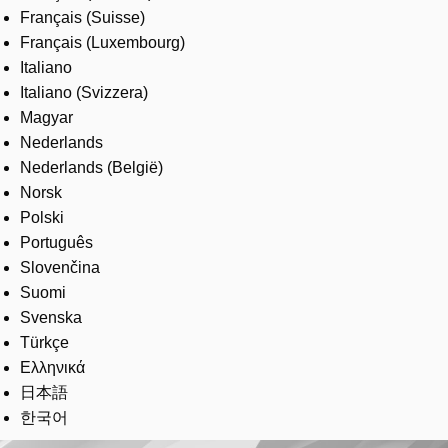
Français (Suisse)
Français (Luxembourg)
Italiano
Italiano (Svizzera)
Magyar
Nederlands
Nederlands (België)
Norsk
Polski
Português
Slovenčina
Suomi
Svenska
Türkçe
Ελληνικά
日本語
한국어