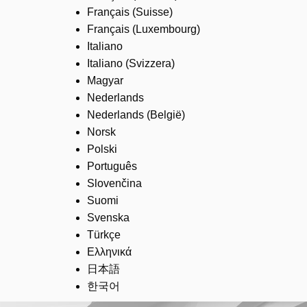
Français (Suisse)
Français (Luxembourg)
Italiano
Italiano (Svizzera)
Magyar
Nederlands
Nederlands (België)
Norsk
Polski
Português
Slovenčina
Suomi
Svenska
Türkçe
Ελληνικά
日本語
한국어