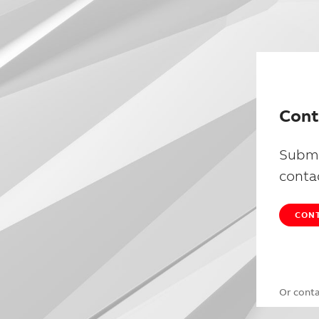
Cont
Submi
conta
CONT
Or cont