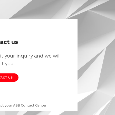
act us
t your inquiry and we will
ct you
ACT US
act your
ABB Contact Center