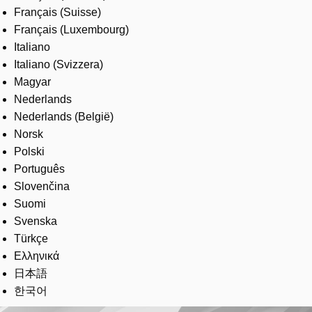
Français (Suisse)
Français (Luxembourg)
Italiano
Italiano (Svizzera)
Magyar
Nederlands
Nederlands (België)
Norsk
Polski
Português
Slovenčina
Suomi
Svenska
Türkçe
Ελληνικά
日本語
한국어