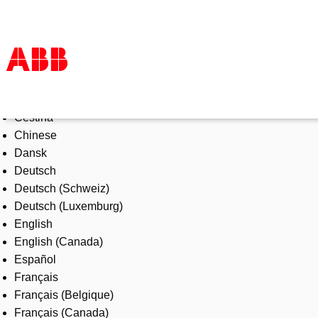
Select Language
Products & Solutions
Čeština
Industries
Chinese
Services
Dansk
About us
Deutsch
Where to buy
Deutsch (Schweiz)
Contact us
Deutsch (Luxemburg)
Careers
English
English (Canada)
Español
Français
Français (Belgique)
Français (Canada)