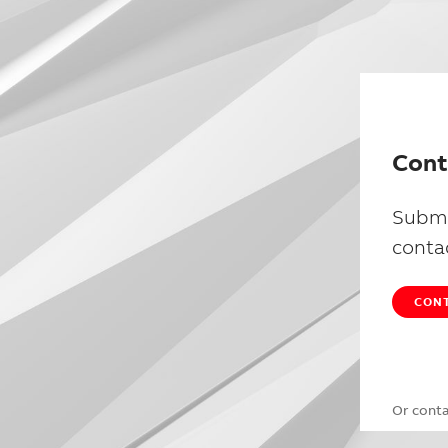
Cont
Submi
conta
CONT
Or cont