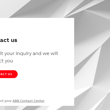
act us
t your inquiry and we will
ct you
ACT US
act your
ABB Contact Center