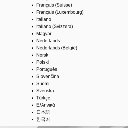
Français (Suisse)
Français (Luxembourg)
Italiano
Italiano (Svizzera)
Magyar
Nederlands
Nederlands (België)
Norsk
Polski
Português
Slovenčina
Suomi
Svenska
Türkçe
Ελληνικά
日本語
한국어