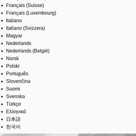
Français (Suisse)
Français (Luxembourg)
Italiano
Italiano (Svizzera)
Magyar
Nederlands
Nederlands (België)
Norsk
Polski
Português
Slovenčina
Suomi
Svenska
Türkçe
Ελληνικά
日本語
한국어