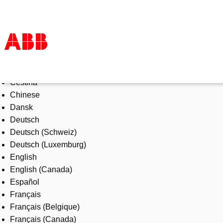
Select Language
Products & Solutions
Čeština
Industries
Chinese
Services
Dansk
About us
Deutsch
Where to buy
Deutsch (Schweiz)
Contact us
Deutsch (Luxemburg)
Careers
English
English (Canada)
Español
Français
Français (Belgique)
Français (Canada)