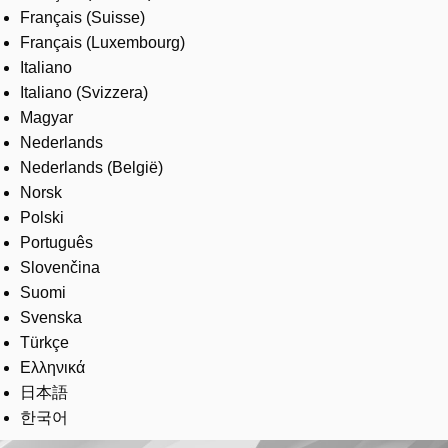
Français (Suisse)
Français (Luxembourg)
Italiano
Italiano (Svizzera)
Magyar
Nederlands
Nederlands (België)
Norsk
Polski
Português
Slovenčina
Suomi
Svenska
Türkçe
Ελληνικά
日本語
한국어