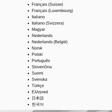
Français (Suisse)
Français (Luxembourg)
Italiano
Italiano (Svizzera)
Magyar
Nederlands
Nederlands (België)
Norsk
Polski
Português
Slovenčina
Suomi
Svenska
Türkçe
Ελληνικά
日本語
한국어