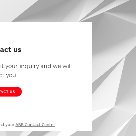
act us
t your inquiry and we will
ct you
ACT US
act your
ABB Contact Center