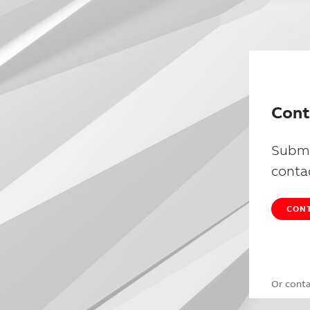
Cont
Submi
conta
CONT
Or cont