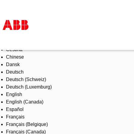
Select Language
Products & Solutions
Čeština
Industries
Chinese
Services
Dansk
About us
Deutsch
Where to buy
Deutsch (Schweiz)
Contact us
Deutsch (Luxemburg)
Careers
English
English (Canada)
Español
Français
Français (Belgique)
Français (Canada)