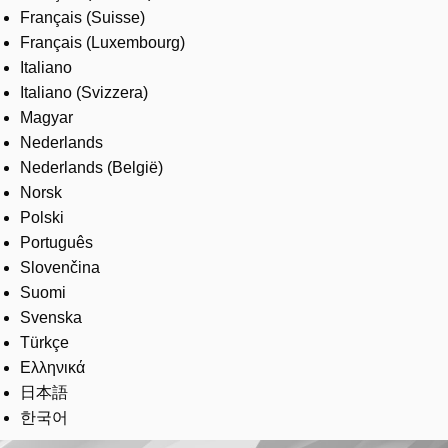
Français (Suisse)
Français (Luxembourg)
Italiano
Italiano (Svizzera)
Magyar
Nederlands
Nederlands (België)
Norsk
Polski
Português
Slovenčina
Suomi
Svenska
Türkçe
Ελληνικά
日本語
한국어