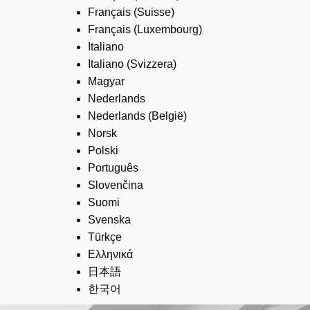
Français (Suisse)
Français (Luxembourg)
Italiano
Italiano (Svizzera)
Magyar
Nederlands
Nederlands (België)
Norsk
Polski
Português
Slovenčina
Suomi
Svenska
Türkçe
Ελληνικά
日本語
한국어