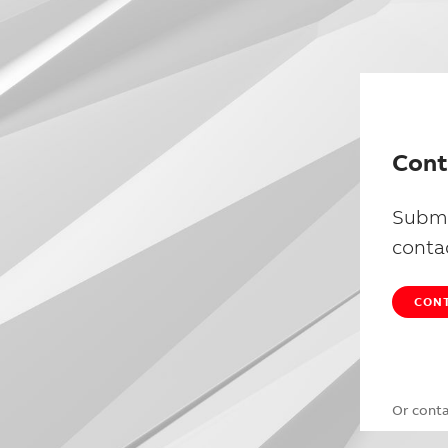
Cont
Submi
conta
CONT
Or cont