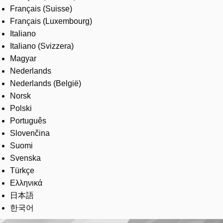
Français (Suisse)
Français (Luxembourg)
Italiano
Italiano (Svizzera)
Magyar
Nederlands
Nederlands (België)
Norsk
Polski
Português
Slovenčina
Suomi
Svenska
Türkçe
Ελληνικά
日本語
한국어