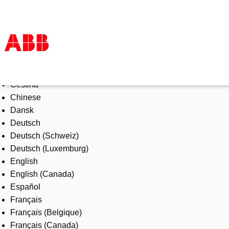
Select Language
Products & Solutions
Čeština
Industries
Chinese
Services
Dansk
About us
Deutsch
Where to buy
Deutsch (Schweiz)
Contact us
Deutsch (Luxemburg)
Careers
English
English (Canada)
Español
Français
Français (Belgique)
Français (Canada)