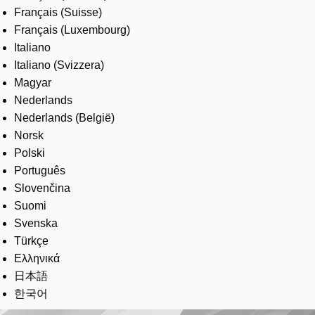
Français (Suisse)
Français (Luxembourg)
Italiano
Italiano (Svizzera)
Magyar
Nederlands
Nederlands (België)
Norsk
Polski
Português
Slovenčina
Suomi
Svenska
Türkçe
Ελληνικά
日本語
한국어