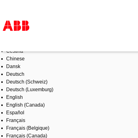
Select Language
Products & Solutions
Čeština
Industries
Chinese
Services
Dansk
About us
Deutsch
Where to buy
Deutsch (Schweiz)
Contact us
Deutsch (Luxemburg)
Careers
English
English (Canada)
Español
Français
Français (Belgique)
Français (Canada)