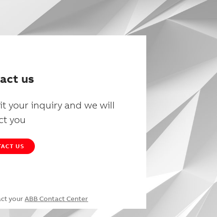
act us
t your inquiry and we will
ct you
ACT US
act your
ABB Contact Center