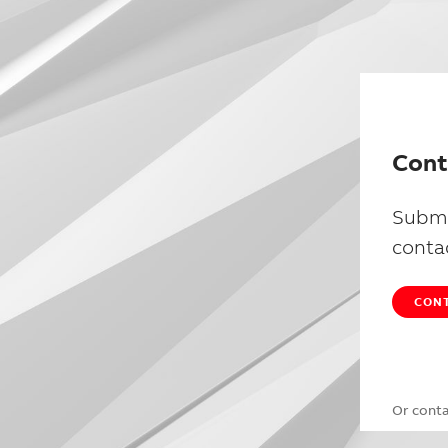
Cont
Submi
conta
CONT
Or cont