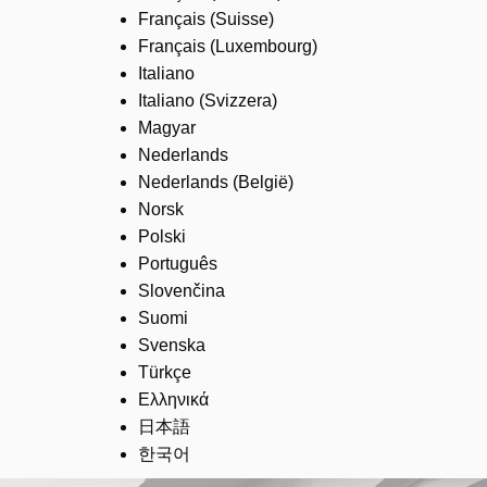
Français (Suisse)
Français (Luxembourg)
Italiano
Italiano (Svizzera)
Magyar
Nederlands
Nederlands (België)
Norsk
Polski
Português
Slovenčina
Suomi
Svenska
Türkçe
Ελληνικά
日本語
한국어