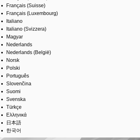
Français (Suisse)
Français (Luxembourg)
Italiano
Italiano (Svizzera)
Magyar
Nederlands
Nederlands (België)
Norsk
Polski
Português
Slovenčina
Suomi
Svenska
Türkçe
Ελληνικά
日本語
한국어