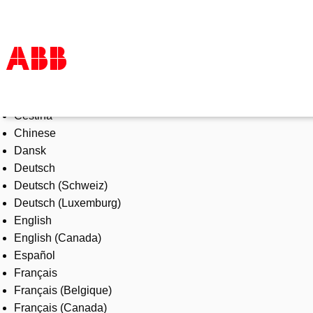
Select Language
Products & Solutions
Čeština
Industries
Chinese
Services
Dansk
About us
Deutsch
Where to buy
Deutsch (Schweiz)
Contact us
Deutsch (Luxemburg)
Careers
English
English (Canada)
Español
Français
Français (Belgique)
Français (Canada)