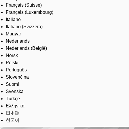
Français (Suisse)
Français (Luxembourg)
Italiano
Italiano (Svizzera)
Magyar
Nederlands
Nederlands (België)
Norsk
Polski
Português
Slovenčina
Suomi
Svenska
Türkçe
Ελληνικά
日本語
한국어