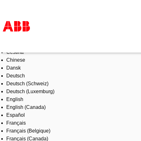
Select Language
Products & Solutions
Čeština
Industries
Chinese
Services
Dansk
About us
Deutsch
Where to buy
Deutsch (Schweiz)
Contact us
Deutsch (Luxemburg)
Careers
English
English (Canada)
Español
Français
Français (Belgique)
Français (Canada)