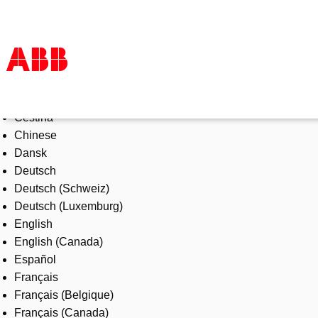
Select Language
Products & Solutions
Čeština
Industries
Chinese
Services
Dansk
About us
Deutsch
Where to buy
Deutsch (Schweiz)
Contact us
Deutsch (Luxemburg)
Careers
English
English (Canada)
Español
Français
Français (Belgique)
Français (Canada)