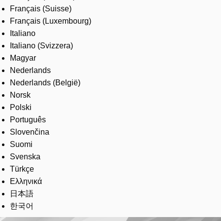
Français (Suisse)
Français (Luxembourg)
Italiano
Italiano (Svizzera)
Magyar
Nederlands
Nederlands (België)
Norsk
Polski
Português
Slovenčina
Suomi
Svenska
Türkçe
Ελληνικά
日本語
한국어