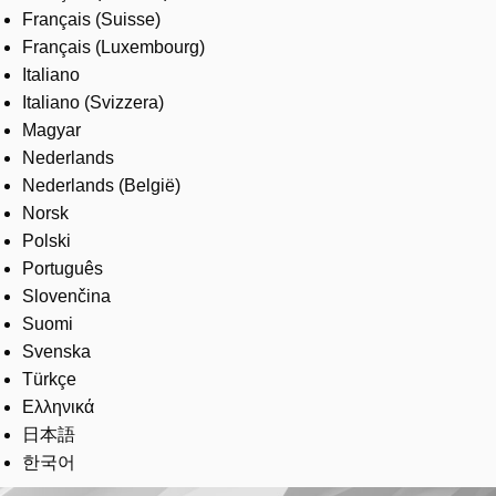
Français (Suisse)
Français (Luxembourg)
Italiano
Italiano (Svizzera)
Magyar
Nederlands
Nederlands (België)
Norsk
Polski
Português
Slovenčina
Suomi
Svenska
Türkçe
Ελληνικά
日本語
한국어