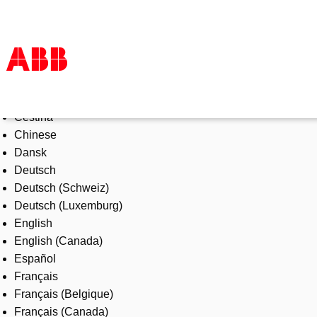
Select Language
Products & Solutions
Čeština
Industries
Chinese
Services
Dansk
About us
Deutsch
Where to buy
Deutsch (Schweiz)
Contact us
Deutsch (Luxemburg)
Careers
English
English (Canada)
Español
Français
Français (Belgique)
Français (Canada)