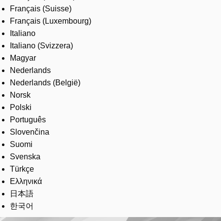
Français (Suisse)
Français (Luxembourg)
Italiano
Italiano (Svizzera)
Magyar
Nederlands
Nederlands (België)
Norsk
Polski
Português
Slovenčina
Suomi
Svenska
Türkçe
Ελληνικά
日本語
한국어