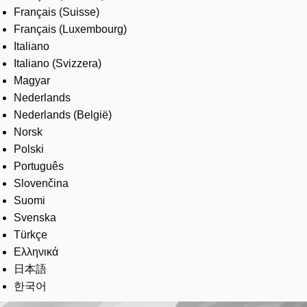
Français (Suisse)
Français (Luxembourg)
Italiano
Italiano (Svizzera)
Magyar
Nederlands
Nederlands (België)
Norsk
Polski
Português
Slovenčina
Suomi
Svenska
Türkçe
Ελληνικά
日本語
한국어