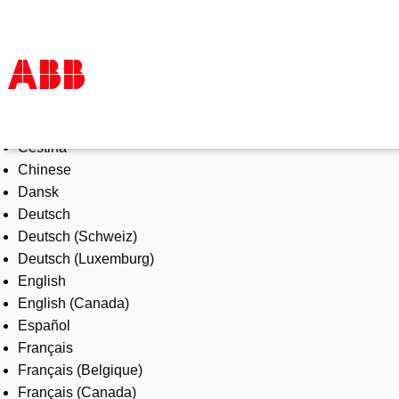
Select Language
Products & Solutions
Čeština
Industries
Chinese
Services
Dansk
About us
Deutsch
Where to buy
Deutsch (Schweiz)
Contact us
Deutsch (Luxemburg)
Careers
English
English (Canada)
Español
Français
Français (Belgique)
Français (Canada)