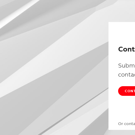
Cont
Submi
conta
CONT
Or cont