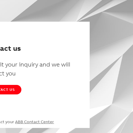
act us
t your inquiry and we will
ct you
ACT US
act your
ABB Contact Center