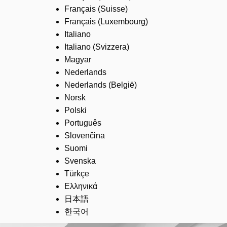
Français (Suisse)
Français (Luxembourg)
Italiano
Italiano (Svizzera)
Magyar
Nederlands
Nederlands (België)
Norsk
Polski
Português
Slovenčina
Suomi
Svenska
Türkçe
Ελληνικά
日本語
한국어