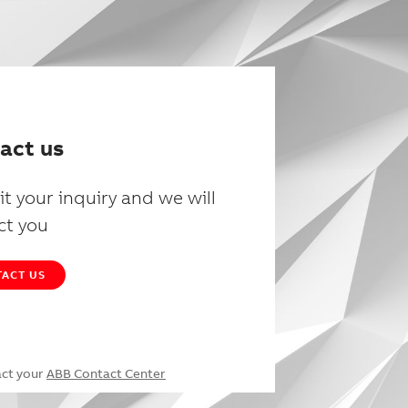
act us
t your inquiry and we will
ct you
ACT US
act your
ABB Contact Center