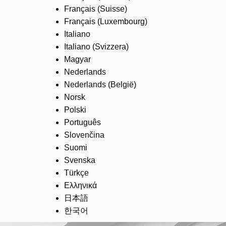
Français (Suisse)
Français (Luxembourg)
Italiano
Italiano (Svizzera)
Magyar
Nederlands
Nederlands (België)
Norsk
Polski
Português
Slovenčina
Suomi
Svenska
Türkçe
Ελληνικά
日本語
한국어