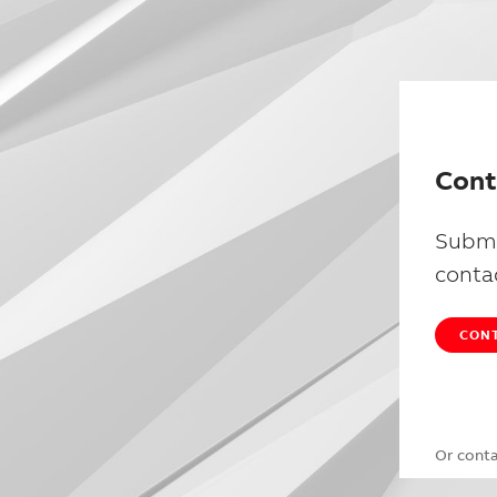
Cont
Submi
conta
CONT
Or cont