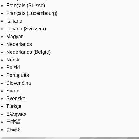
Français (Suisse)
Français (Luxembourg)
Italiano
Italiano (Svizzera)
Magyar
Nederlands
Nederlands (België)
Norsk
Polski
Português
Slovenčina
Suomi
Svenska
Türkçe
Ελληνικά
日本語
한국어