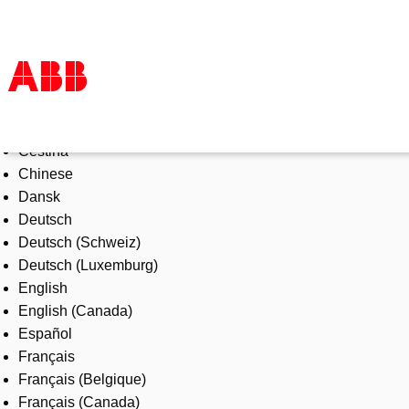
Select Language
Products & Solutions
Čeština
Industries
Chinese
Services
Dansk
About us
Deutsch
Where to buy
Deutsch (Schweiz)
Contact us
Deutsch (Luxemburg)
Careers
English
English (Canada)
Español
Français
Français (Belgique)
Français (Canada)