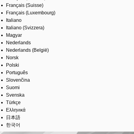
Français (Suisse)
Français (Luxembourg)
Italiano
Italiano (Svizzera)
Magyar
Nederlands
Nederlands (België)
Norsk
Polski
Português
Slovenčina
Suomi
Svenska
Türkçe
Ελληνικά
日本語
한국어