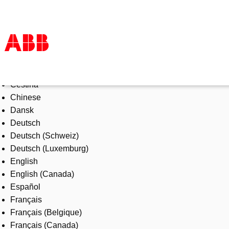
Select Language
Products & Solutions
Čeština
Industries
Chinese
Services
Dansk
About us
Deutsch
Where to buy
Deutsch (Schweiz)
Contact us
Deutsch (Luxemburg)
Careers
English
English (Canada)
Español
Français
Français (Belgique)
Français (Canada)