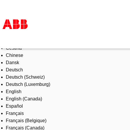
Select Language
Products & Solutions
Čeština
Industries
Chinese
Services
Dansk
About us
Deutsch
Where to buy
Deutsch (Schweiz)
Contact us
Deutsch (Luxemburg)
Careers
English
English (Canada)
Español
Français
Français (Belgique)
Français (Canada)