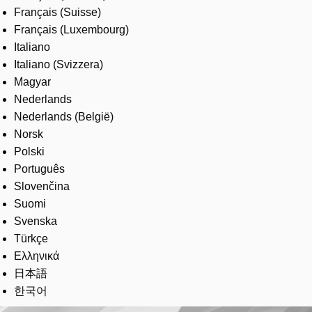
Français (Suisse)
Français (Luxembourg)
Italiano
Italiano (Svizzera)
Magyar
Nederlands
Nederlands (België)
Norsk
Polski
Português
Slovenčina
Suomi
Svenska
Türkçe
Ελληνικά
日本語
한국어