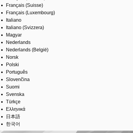
Français (Suisse)
Français (Luxembourg)
Italiano
Italiano (Svizzera)
Magyar
Nederlands
Nederlands (België)
Norsk
Polski
Português
Slovenčina
Suomi
Svenska
Türkçe
Ελληνικά
日本語
한국어