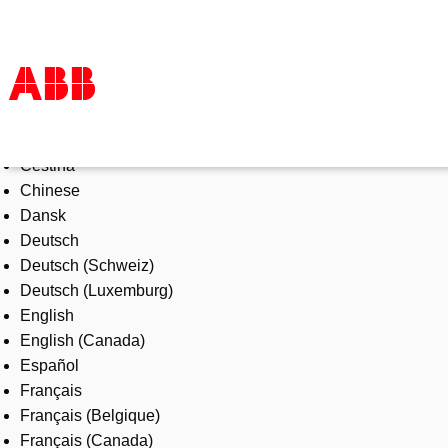
Select Language
Products & Solutions
Čeština
Industries
Chinese
Services
Dansk
About us
Deutsch
Where to buy
Deutsch (Schweiz)
Contact us
Deutsch (Luxemburg)
Careers
English
English (Canada)
Español
Français
Français (Belgique)
Français (Canada)