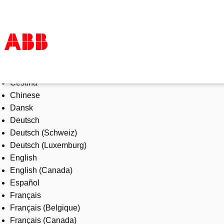
Select Language
Products & Solutions
Čeština
Industries
Chinese
Services
Dansk
About us
Deutsch
Where to buy
Deutsch (Schweiz)
Contact us
Deutsch (Luxemburg)
Careers
English
English (Canada)
Español
Français
Français (Belgique)
Français (Canada)