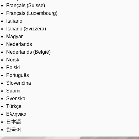
Français (Suisse)
Français (Luxembourg)
Italiano
Italiano (Svizzera)
Magyar
Nederlands
Nederlands (België)
Norsk
Polski
Português
Slovenčina
Suomi
Svenska
Türkçe
Ελληνικά
日本語
한국어