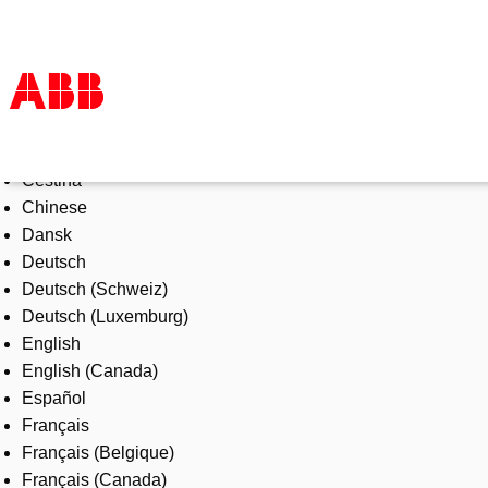
Select Language
Products & Solutions
Čeština
Industries
Chinese
Services
Dansk
About us
Deutsch
Where to buy
Deutsch (Schweiz)
Contact us
Deutsch (Luxemburg)
Careers
English
English (Canada)
Español
Français
Français (Belgique)
Français (Canada)