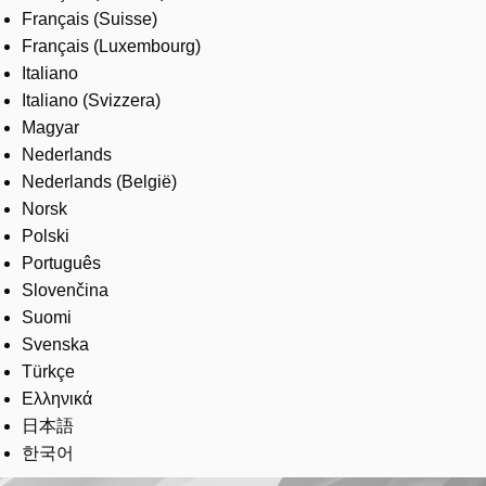
Français (Suisse)
Français (Luxembourg)
Italiano
Italiano (Svizzera)
Magyar
Nederlands
Nederlands (België)
Norsk
Polski
Português
Slovenčina
Suomi
Svenska
Türkçe
Ελληνικά
日本語
한국어