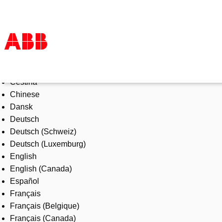
Select Language
Products & Solutions
Čeština
Industries
Chinese
Services
Dansk
About us
Deutsch
Where to buy
Deutsch (Schweiz)
Contact us
Deutsch (Luxemburg)
Careers
English
English (Canada)
Español
Français
Français (Belgique)
Français (Canada)