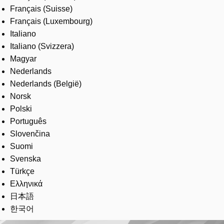
Français (Suisse)
Français (Luxembourg)
Italiano
Italiano (Svizzera)
Magyar
Nederlands
Nederlands (België)
Norsk
Polski
Português
Slovenčina
Suomi
Svenska
Türkçe
Ελληνικά
日本語
한국어