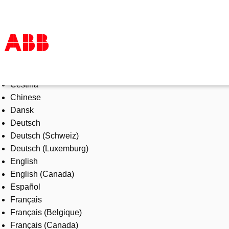
Select Language
Products & Solutions
Čeština
Industries
Chinese
Services
Dansk
About us
Deutsch
Where to buy
Deutsch (Schweiz)
Contact us
Deutsch (Luxemburg)
Careers
English
English (Canada)
Español
Français
Français (Belgique)
Français (Canada)