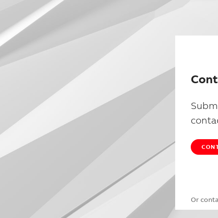
Cont
Submi
conta
CONT
Or cont