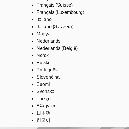
Français (Suisse)
Français (Luxembourg)
Italiano
Italiano (Svizzera)
Magyar
Nederlands
Nederlands (België)
Norsk
Polski
Português
Slovenčina
Suomi
Svenska
Türkçe
Ελληνικά
日本語
한국어