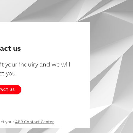
act us
t your inquiry and we will
ct you
ACT US
act your
ABB Contact Center