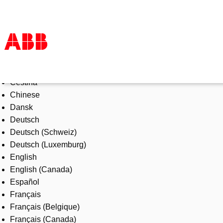
Select Language
Products & Solutions
Čeština
Industries
Chinese
Services
Dansk
About us
Deutsch
Where to buy
Deutsch (Schweiz)
Contact us
Deutsch (Luxemburg)
Careers
English
English (Canada)
Español
Français
Français (Belgique)
Français (Canada)