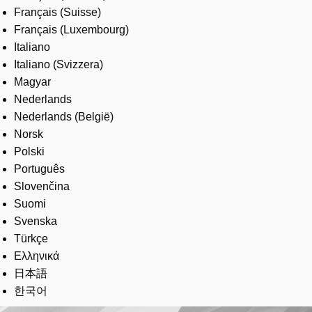
Français (Suisse)
Français (Luxembourg)
Italiano
Italiano (Svizzera)
Magyar
Nederlands
Nederlands (België)
Norsk
Polski
Português
Slovenčina
Suomi
Svenska
Türkçe
Ελληνικά
日本語
한국어