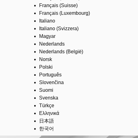
Français (Suisse)
Français (Luxembourg)
Italiano
Italiano (Svizzera)
Magyar
Nederlands
Nederlands (België)
Norsk
Polski
Português
Slovenčina
Suomi
Svenska
Türkçe
Ελληνικά
日本語
한국어