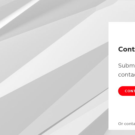
Cont
Submi
conta
CONT
Or cont