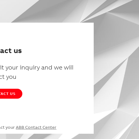
act us
t your inquiry and we will
ct you
ACT US
act your
ABB Contact Center