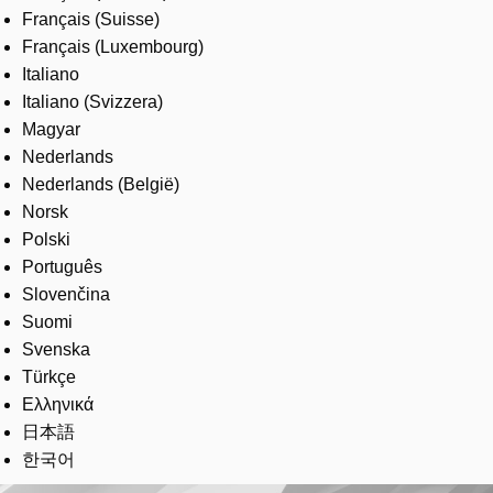
Français (Suisse)
Français (Luxembourg)
Italiano
Italiano (Svizzera)
Magyar
Nederlands
Nederlands (België)
Norsk
Polski
Português
Slovenčina
Suomi
Svenska
Türkçe
Ελληνικά
日本語
한국어