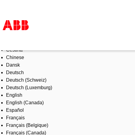
Select Language
Products & Solutions
Čeština
Industries
Chinese
Services
Dansk
About us
Deutsch
Where to buy
Deutsch (Schweiz)
Contact us
Deutsch (Luxemburg)
Careers
English
English (Canada)
Español
Français
Français (Belgique)
Français (Canada)