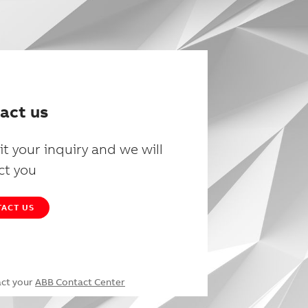
act us
t your inquiry and we will
ct you
ACT US
act your
ABB Contact Center