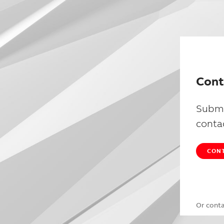
Cont
Submi
conta
CONT
Or cont