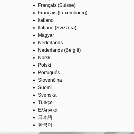
Français (Suisse)
Français (Luxembourg)
Italiano
Italiano (Svizzera)
Magyar
Nederlands
Nederlands (België)
Norsk
Polski
Português
Slovenčina
Suomi
Svenska
Türkçe
Ελληνικά
日本語
한국어