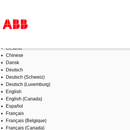
Select Language
Products & Solutions
Čeština
Industries
Chinese
Services
Dansk
About us
Deutsch
Where to buy
Deutsch (Schweiz)
Contact us
Deutsch (Luxemburg)
Careers
English
English (Canada)
Español
Français
Français (Belgique)
Français (Canada)