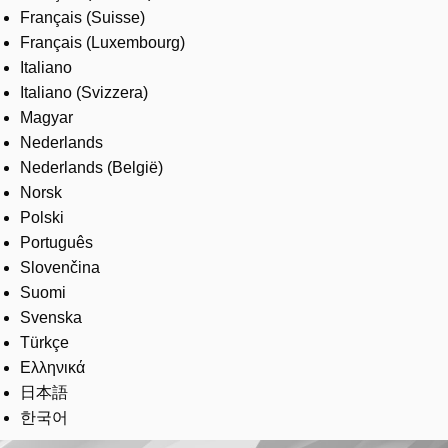
Français (Suisse)
Français (Luxembourg)
Italiano
Italiano (Svizzera)
Magyar
Nederlands
Nederlands (België)
Norsk
Polski
Português
Slovenčina
Suomi
Svenska
Türkçe
Ελληνικά
日本語
한국어