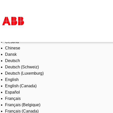
Select Language
Products & Solutions
Čeština
Industries
Chinese
Services
Dansk
About us
Deutsch
Where to buy
Deutsch (Schweiz)
Contact us
Deutsch (Luxemburg)
Careers
English
English (Canada)
Español
Français
Français (Belgique)
Français (Canada)