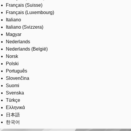
Français (Suisse)
Français (Luxembourg)
Italiano
Italiano (Svizzera)
Magyar
Nederlands
Nederlands (België)
Norsk
Polski
Português
Slovenčina
Suomi
Svenska
Türkçe
Ελληνικά
日本語
한국어