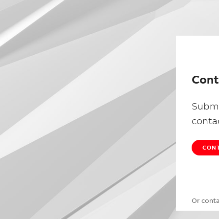
Cont
Submi
conta
CONT
Or cont