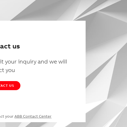
act us
t your inquiry and we will
ct you
ACT US
act your
ABB Contact Center