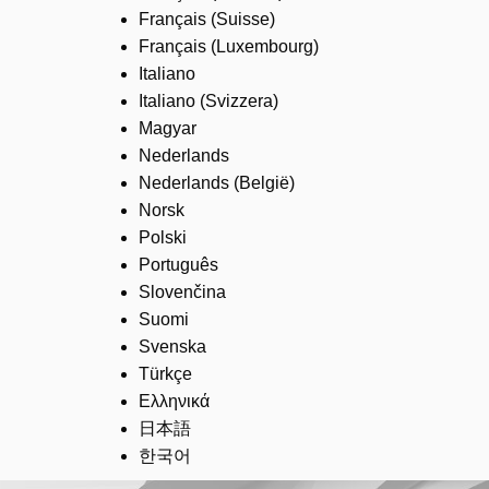
Français (Suisse)
Français (Luxembourg)
Italiano
Italiano (Svizzera)
Magyar
Nederlands
Nederlands (België)
Norsk
Polski
Português
Slovenčina
Suomi
Svenska
Türkçe
Ελληνικά
日本語
한국어