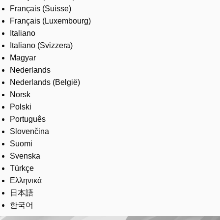
Français (Suisse)
Français (Luxembourg)
Italiano
Italiano (Svizzera)
Magyar
Nederlands
Nederlands (België)
Norsk
Polski
Português
Slovenčina
Suomi
Svenska
Türkçe
Ελληνικά
日本語
한국어