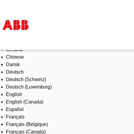
Select Language
Products & Solutions
Čeština
Industries
Chinese
Services
Dansk
About us
Deutsch
Where to buy
Deutsch (Schweiz)
Contact us
Deutsch (Luxemburg)
Careers
English
English (Canada)
Español
Français
Français (Belgique)
Français (Canada)