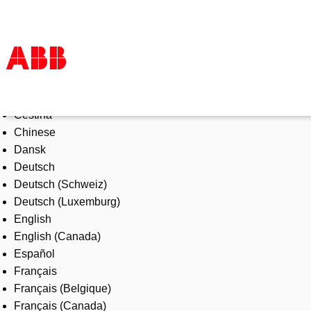
Select Language
Products & Solutions
Čeština
Industries
Chinese
Services
Dansk
About us
Deutsch
Where to buy
Deutsch (Schweiz)
Contact us
Deutsch (Luxemburg)
Careers
English
English (Canada)
Español
Français
Français (Belgique)
Français (Canada)