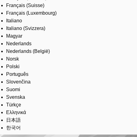
Français (Suisse)
Français (Luxembourg)
Italiano
Italiano (Svizzera)
Magyar
Nederlands
Nederlands (België)
Norsk
Polski
Português
Slovenčina
Suomi
Svenska
Türkçe
Ελληνικά
日本語
한국어