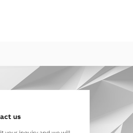
act us
t your inquiry and we will