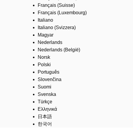
Français (Suisse)
Français (Luxembourg)
Italiano
Italiano (Svizzera)
Magyar
Nederlands
Nederlands (België)
Norsk
Polski
Português
Slovenčina
Suomi
Svenska
Türkçe
Ελληνικά
日本語
한국어