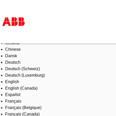
Select Language
Products & Solutions
Čeština
Industries
Chinese
Services
Dansk
About us
Deutsch
Where to buy
Deutsch (Schweiz)
Contact us
Deutsch (Luxemburg)
Careers
English
English (Canada)
Español
Français
Français (Belgique)
Français (Canada)