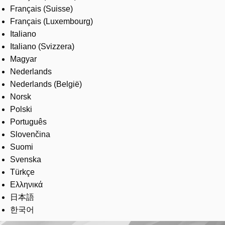
Français (Suisse)
Français (Luxembourg)
Italiano
Italiano (Svizzera)
Magyar
Nederlands
Nederlands (België)
Norsk
Polski
Português
Slovenčina
Suomi
Svenska
Türkçe
Ελληνικά
日本語
한국어