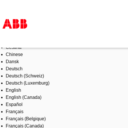
Select Language
Products & Solutions
Čeština
Industries
Chinese
Services
Dansk
About us
Deutsch
Where to buy
Deutsch (Schweiz)
Contact us
Deutsch (Luxemburg)
Careers
English
English (Canada)
Español
Français
Français (Belgique)
Français (Canada)