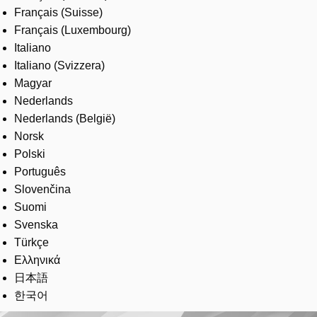
Français (Suisse)
Français (Luxembourg)
Italiano
Italiano (Svizzera)
Magyar
Nederlands
Nederlands (België)
Norsk
Polski
Português
Slovenčina
Suomi
Svenska
Türkçe
Ελληνικά
日本語
한국어